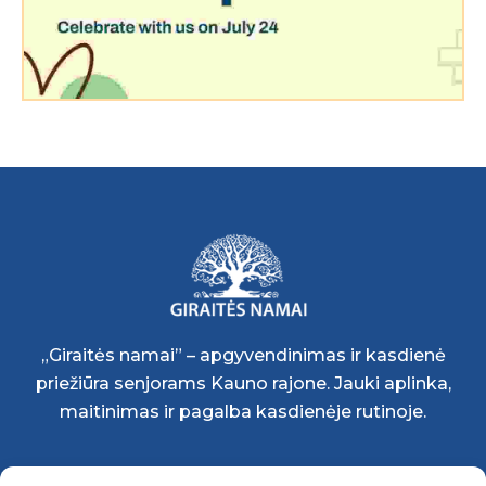
„Giraitės namai” – apgyvendinimas ir kasdienė
priežiūra senjorams Kauno rajone. Jauki aplinka,
maitinimas ir pagalba kasdienėje rutinoje.