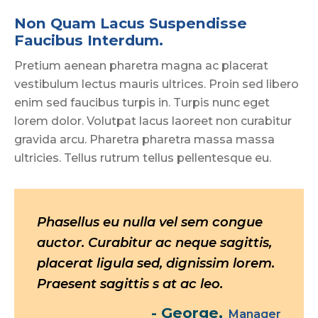
Non Quam Lacus Suspendisse 
Faucibus Interdum.
Pretium aenean pharetra magna ac placerat
vestibulum lectus mauris ultrices. Proin sed libero
enim sed faucibus turpis in. Turpis nunc eget
lorem dolor. Volutpat lacus laoreet non curabitur
gravida arcu. Pharetra pharetra massa massa
ultricies. Tellus rutrum tellus pellentesque eu.
Phasellus eu nulla vel sem congue
Nullam tortor velit, blandit at nulla
Pharetra finibus. Sed libero eros,
auctor. Curabitur ac neque sagittis,
in, iaculis congue lectus. In at neque
facilisis quis dignissim vitae,
placerat ligula sed, dignissim lorem.
at tellus commodo ornare vel ac leo.
tincidunt in sem. Integer
Praesent sagittis s at ac leo.
pellentesque libero tortor.
- Lara,
Doctor
- George,
- Mathew,
Manager
Doctor